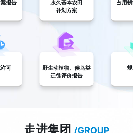
方案报告
永久基本农田
占用耕
补划方案
伐许可
野生动植物、候鸟类
规
迁徙评价报告
走进集团
/GROUP