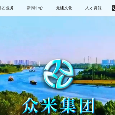
集团业务
新闻中心
党建文化
人才资源
涉税服务
公司要闻
党建动态
人才战略
股权转让
综合新闻
文化建设
校园招聘
海关进出口
资讯公示
社会招聘
企业资质服务
办学许可
综合资质
消防验收服务
建设项目管理
危险化学品经营
国土资源服务
文娱类许可
水务服务
医疗器械、消毒产品、药品
生态环境服务
食品生产、经营、预包装
人力资源
测绘资质
科技金融
公司注销