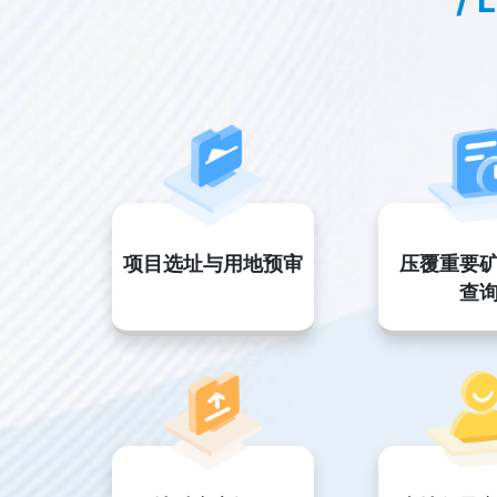
/ 
项目选址与用地预审
压覆重要
查