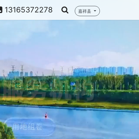
13165372278
嘉祥县