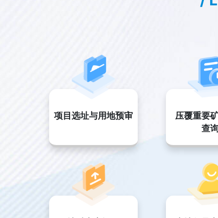
/ 
项目选址与用地预审
压覆重要
查