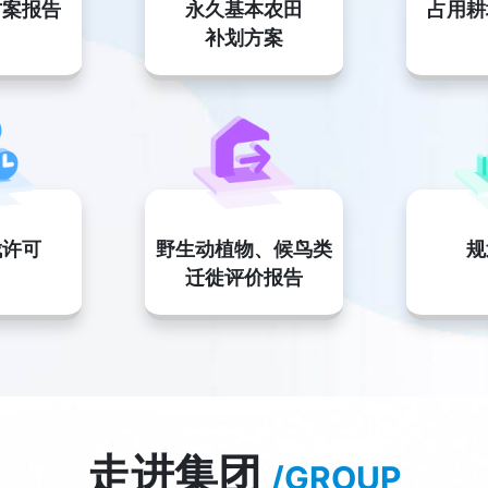
方案报告
永久基本农田
占用耕
补划方案
伐许可
野生动植物、候鸟类
规
迁徙评价报告
走进集团
/GROUP