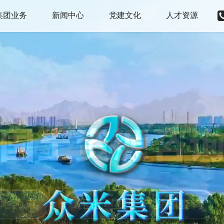
集团业务
新闻中心
党建文化
人才资源
涉税服务
公司要闻
党建动态
人才战略
股权转让
综合新闻
文化建设
校园招聘
海关进出口
资讯公示
社会招聘
企业资质服务
办学许可
综合资质
消防验收服务
建设项目管理
危险化学品经营
国土资源服务
文娱类许可
水务服务
医疗器械、消毒产品、药品
生态环境服务
食品生产、经营、预包装
人力资源
测绘资质
科技金融
公司注销